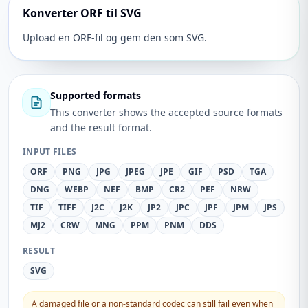
Konverter ORF til SVG
Upload en ORF-fil og gem den som SVG.
Supported formats
This converter shows the accepted source formats
and the result format.
INPUT FILES
ORF
PNG
JPG
JPEG
JPE
GIF
PSD
TGA
DNG
WEBP
NEF
BMP
CR2
PEF
NRW
TIF
TIFF
J2C
J2K
JP2
JPC
JPF
JPM
JPS
MJ2
CRW
MNG
PPM
PNM
DDS
RESULT
SVG
A damaged file or a non-standard codec can still fail even when