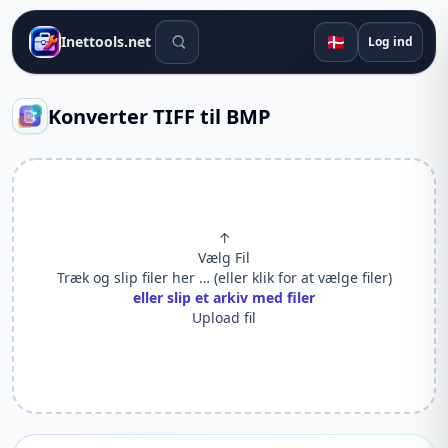
Søgeværktøjer
🇩🇰
Inettools.net
Log ind
Konverter TIFF til BMP
↑
Vælg Fil
Træk og slip filer her … (eller klik for at vælge filer)
eller slip et arkiv med filer
Upload fil