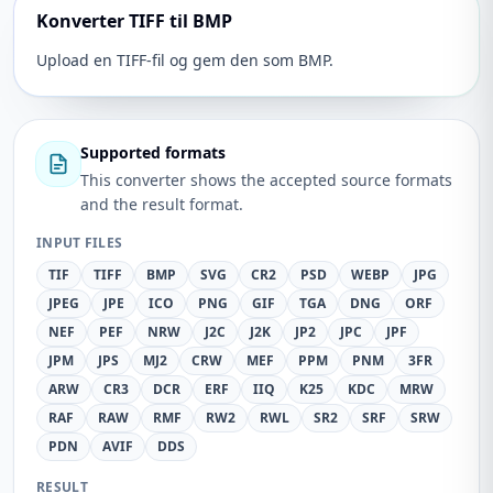
Konverter TIFF til BMP
Upload en TIFF-fil og gem den som BMP.
Supported formats
This converter shows the accepted source formats
and the result format.
INPUT FILES
TIF
TIFF
BMP
SVG
CR2
PSD
WEBP
JPG
JPEG
JPE
ICO
PNG
GIF
TGA
DNG
ORF
NEF
PEF
NRW
J2C
J2K
JP2
JPC
JPF
JPM
JPS
MJ2
CRW
MEF
PPM
PNM
3FR
ARW
CR3
DCR
ERF
IIQ
K25
KDC
MRW
RAF
RAW
RMF
RW2
RWL
SR2
SRF
SRW
PDN
AVIF
DDS
RESULT