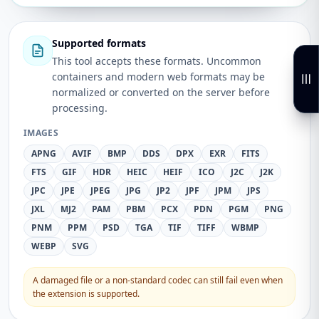
Supported formats
This tool accepts these formats. Uncommon
containers and modern web formats may be
normalized or converted on the server before
processing.
IMAGES
APNG
AVIF
BMP
DDS
DPX
EXR
FITS
FTS
GIF
HDR
HEIC
HEIF
ICO
J2C
J2K
JPC
JPE
JPEG
JPG
JP2
JPF
JPM
JPS
JXL
MJ2
PAM
PBM
PCX
PDN
PGM
PNG
PNM
PPM
PSD
TGA
TIF
TIFF
WBMP
WEBP
SVG
A damaged file or a non-standard codec can still fail even when
the extension is supported.