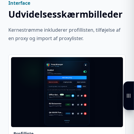
Interface
Udvidelsesskærmbilleder
Kernestrømme inkluderer profillisten, tilføjelse af
en proxy og import af proxylister.
Profilliste