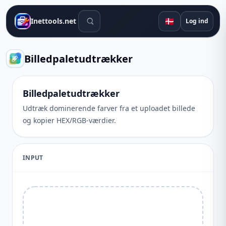
Søgeværktøjer
🇩🇰
Inettools.net
Log ind
Billedpaletudtrækker
Billedpaletudtrækker
Udtræk dominerende farver fra et uploadet billede
og kopier HEX/RGB-værdier.
INPUT