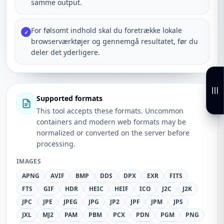
samme output.
For følsomt indhold skal du foretrække lokale
✓
browserværktøjer og gennemgå resultatet, før du
deler det yderligere.
Supported formats
This tool accepts these formats. Uncommon
containers and modern web formats may be
normalized or converted on the server before
processing.
IMAGES
APNG
AVIF
BMP
DDS
DPX
EXR
FITS
FTS
GIF
HDR
HEIC
HEIF
ICO
J2C
J2K
JPC
JPE
JPEG
JPG
JP2
JPF
JPM
JPS
JXL
MJ2
PAM
PBM
PCX
PDN
PGM
PNG