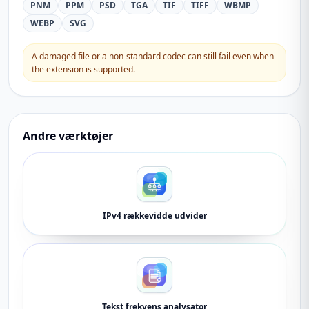
PNM
PPM
PSD
TGA
TIF
TIFF
WBMP
WEBP
SVG
A damaged file or a non-standard codec can still fail even when
the extension is supported.
Andre værktøjer
IPv4 rækkevidde udvider
Tekst frekvens analysator