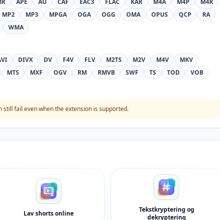
MR
APE
AU
CAF
EAC3
FLAC
KAR
M4A
M4P
M4R
MP2
MP3
MPGA
OGA
OGG
OMA
OPUS
QCP
RA
WMA
AVI
DIVX
DV
F4V
FLV
M2TS
M2V
M4V
MKV
MTS
MXF
OGV
RM
RMVB
SWF
TS
TOD
VOB
still fail even when the extension is supported.
Tekstkryptering og
Lav shorts online
dekryptering