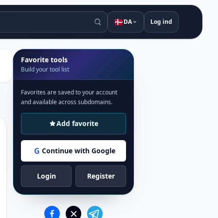
🇩🇰
DA
Log ind
Favorite tools
Build your tool list
Favorites are saved to your account
and available across subdomains.
Add favorite
G
Continue with Google
Login
Register