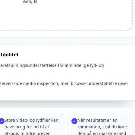
Vælg fil
ibilitet
serafspilningsunderstøttelse for almindelige lyd- og
 server-side media inspection, men browserunderstøttelse giver
Store video- og lydfiler kan
Når resultatet er en
✓
✓
have brug for tid til at
kommando, skal du køre
afkode; mindre prøver
den på en maskine med