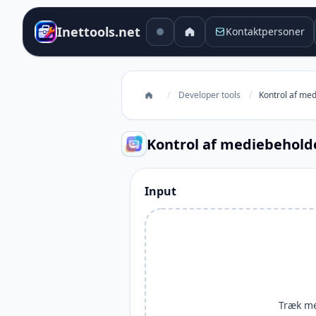
Inettools.net
Kontaktpersoner
/
Developer tools
/
Kontrol af med
Kontrol af mediebehold
Input
Træk med