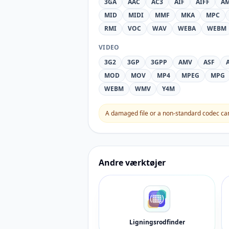
3GA
AAC
AC3
AIF
AIFF
A
MID
MIDI
MMF
MKA
MPC
RMI
VOC
WAV
WEBA
WEBM
VIDEO
3G2
3GP
3GPP
AMV
ASF
MOD
MOV
MP4
MPEG
MPG
WEBM
WMV
Y4M
A damaged file or a non-standard codec can 
Andre værktøjer
Ligningsrodfinder