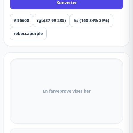
Konverter
#ff6600
rgb(37 99 235)
hsl(160 84% 39%)
rebeccapurple
En farveprøve vises her