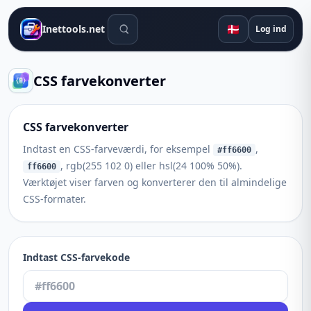
Søgeværktøjer
🇩🇰
Inettools.net
Log ind
CSS farvekonverter
CSS farvekonverter
Indtast en CSS-farveværdi, for eksempel
,
#ff6600
, rgb(255 102 0) eller hsl(24 100% 50%).
ff6600
Værktøjet viser farven og konverterer den til almindelige
CSS-formater.
Indtast CSS-farvekode