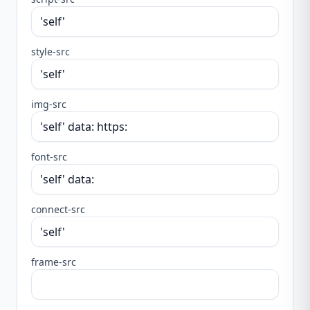
style-src
img-src
font-src
connect-src
frame-src